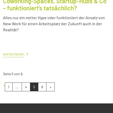
Coworking-Spaces, Startup-Hubs & Co
– funktioniert’s tatsächlich?
Alles nur ein netter Hype oder funktioniert der Ansatz von
New Work für einen Arbeitsplatz der Zukunft auch in der
Realität?
weiterlesen
Seite 5 von 6.
«
1
...
4
5
6
»