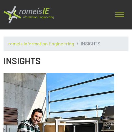
romeis Information Engineering
INSIGHTS
INSIGHTS