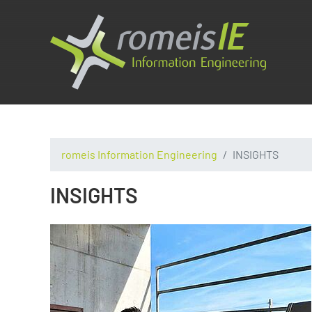
romeis Information Engineering
INSIGHTS
INSIGHTS