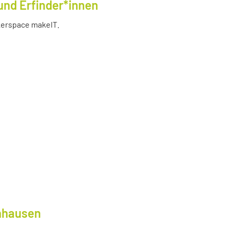
und Erfinder*innen
akerspace makeIT.
lnhausen