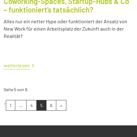
Coworking-Spaces, Startup-Hubs & Co
– funktioniert’s tatsächlich?
Alles nur ein netter Hype oder funktioniert der Ansatz von
New Work für einen Arbeitsplatz der Zukunft auch in der
Realität?
weiterlesen
Seite 5 von 6.
«
1
...
4
5
6
»