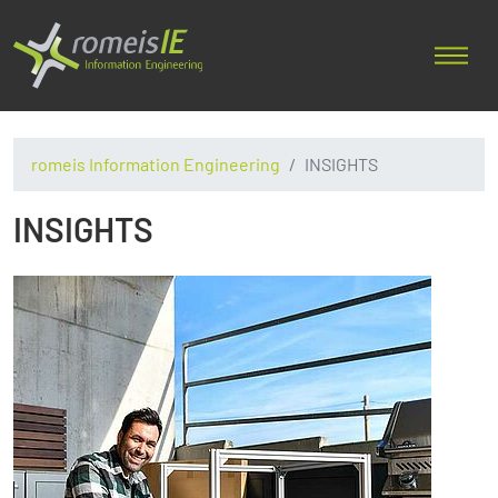
romeis Information Engineering
INSIGHTS
INSIGHTS