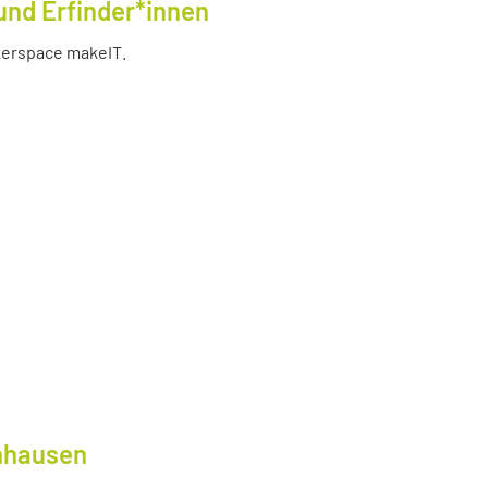
und Erfinder*innen
akerspace makeIT.
lnhausen