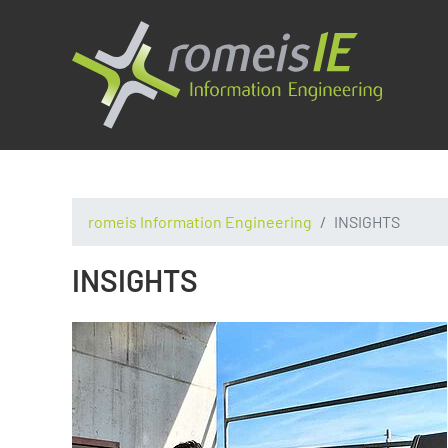
romeis Information Engineering
INSIGHTS
INSIGHTS