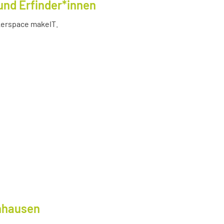
und Erfinder*innen
akerspace makeIT.
lnhausen