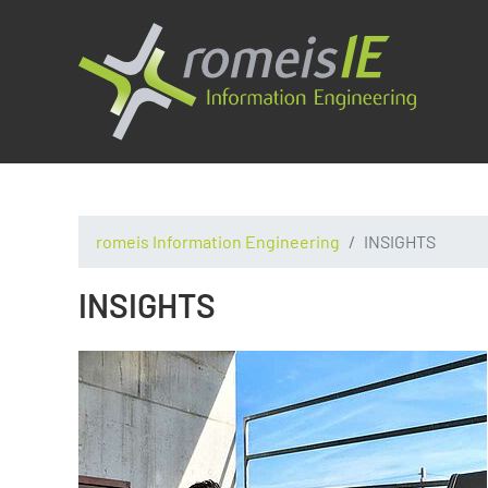
romeis Information Engineering
INSIGHTS
INSIGHTS