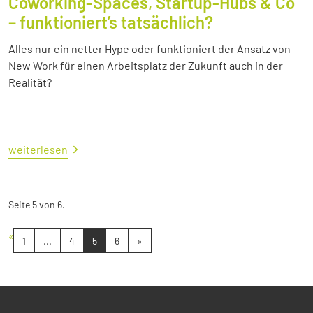
Coworking-Spaces, Startup-Hubs & Co
– funktioniert’s tatsächlich?
Alles nur ein netter Hype oder funktioniert der Ansatz von
New Work für einen Arbeitsplatz der Zukunft auch in der
Realität?
weiterlesen
Seite 5 von 6.
«
1
...
4
5
6
»