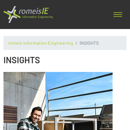
romeis Information Engineering
INSIGHTS
INSIGHTS