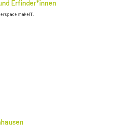
und Erfinder*innen
akerspace makeIT.
lnhausen