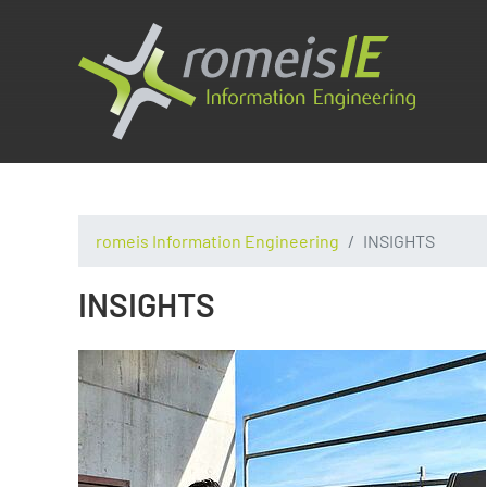
romeis Information Engineering
INSIGHTS
INSIGHTS