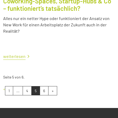
Coworking-Spaces, Startup-Hubs & Co
– funktioniert’s tatsächlich?
Alles nur ein netter Hype oder funktioniert der Ansatz von
New Work für einen Arbeitsplatz der Zukunft auch in der
Realität?
weiterlesen
Seite 5 von 6.
«
1
...
4
5
6
»