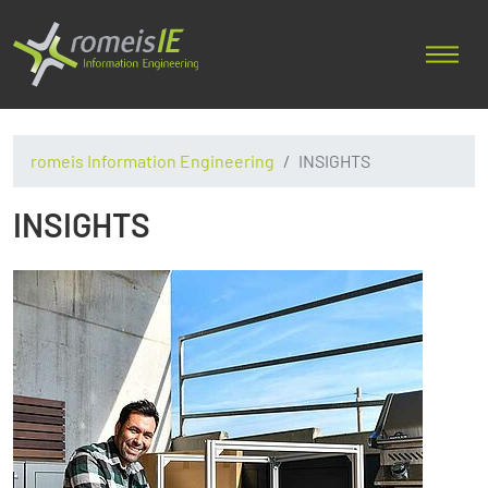
romeis Information Engineering
INSIGHTS
INSIGHTS