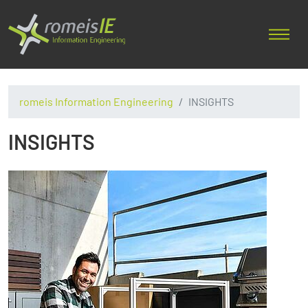
romeis Information Engineering
INSIGHTS
INSIGHTS