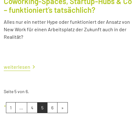
Coworking-Spaces, Startup-Hubs & Co
– funktioniert’s tatsächlich?
Alles nur ein netter Hype oder funktioniert der Ansatz von
New Work für einen Arbeitsplatz der Zukunft auch in der
Realität?
weiterlesen
Seite 5 von 6.
«
1
...
4
5
6
»