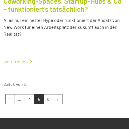
Coworking-Spaces, Startup-Hubs & Co
– funktioniert’s tatsächlich?
Alles nur ein netter Hype oder funktioniert der Ansatz von
New Work für einen Arbeitsplatz der Zukunft auch in der
Realität?
weiterlesen
Seite 5 von 6.
«
1
...
4
5
6
»