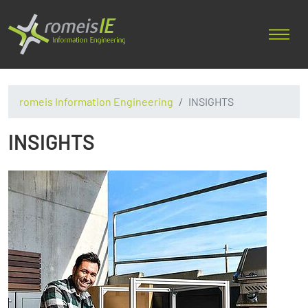
romeis Information Engineering
INSIGHTS
INSIGHTS