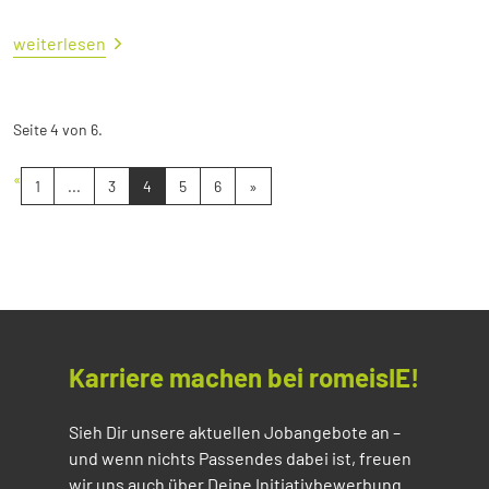
weiterlesen
Seite 4 von 6.
«
1
...
3
4
5
6
»
Karriere machen bei romeisIE!
Sieh Dir unsere aktuellen Jobangebote an –
und wenn nichts Passendes dabei ist, freuen
wir uns auch über Deine Initiativbewerbung.