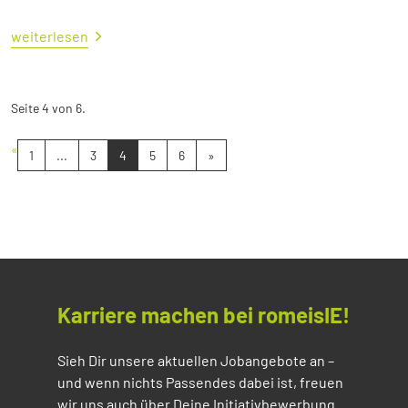
weiterlesen
Seite 4 von 6.
«
1
...
3
4
5
6
»
Karriere machen bei romeisIE!
Sieh Dir unsere aktuellen Jobangebote an –
und wenn nichts Passendes dabei ist, freuen
wir uns auch über Deine Initiativbewerbung.