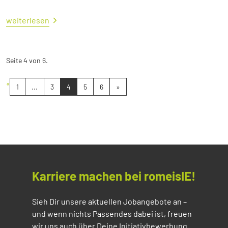
weiterlesen
Seite 4 von 6.
«
1
...
3
4
5
6
»
Karriere machen bei romeisIE!
Sieh Dir unsere aktuellen Jobangebote an –
und wenn nichts Passendes dabei ist, freuen
wir uns auch über Deine Initiativbewerbung.