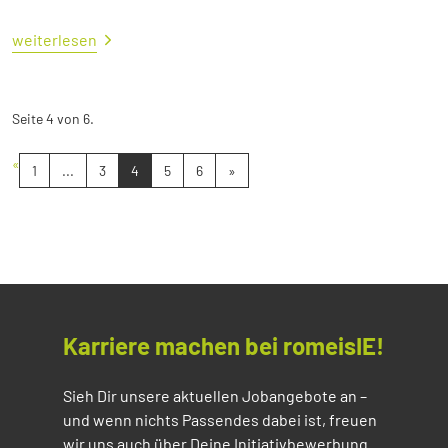
weiterlesen
Seite 4 von 6.
«
1
...
3
4
5
6
»
Karriere machen bei romeisIE!
Sieh Dir unsere aktuellen Jobangebote an –
und wenn nichts Passendes dabei ist, freuen
wir uns auch über Deine Initiativbewerbung.