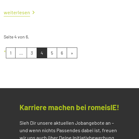
weiterlesen
Seite 4 von 6.
«
1
...
3
4
5
6
»
Karriere machen bei romeisIE!
Sieh Dir unsere aktuellen Jobangebote an –
und wenn nichts Passendes dabei ist, freuen
wir uns auch über Deine Initiativbewerbung.