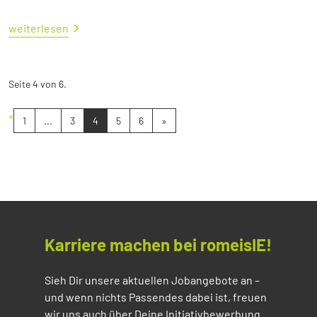
weiterlesen
Seite 4 von 6.
«
1
...
3
4
5
6
»
Karriere machen bei romeisIE!
Sieh Dir unsere aktuellen Jobangebote an –
und wenn nichts Passendes dabei ist, freuen
wir uns auch über Deine Initiativbewerbung.