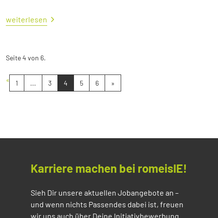
weiterlesen
Seite 4 von 6.
«
1
...
3
4
5
6
»
Karriere machen bei romeisIE!
Sieh Dir unsere aktuellen Jobangebote an –
und wenn nichts Passendes dabei ist, freuen
wir uns auch über Deine Initiativbewerbung.