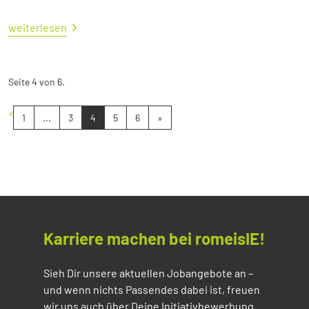
weiterlesen
Seite 4 von 6.
«
1
...
3
4
5
6
»
Karriere machen bei romeisIE!
Sieh Dir unsere aktuellen Jobangebote an –
und wenn nichts Passendes dabei ist, freuen
wir uns auch über Deine Initiativbewerbung.