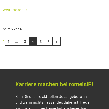
weiterlesen
Seite 4 von 6.
«
1
...
3
4
5
6
»
Karriere machen bei romeisIE!
Sieh Dir unsere aktuellen Jobangebote an –
und wenn nichts Passendes dabei ist, freuen
wir uns auch über Deine Initiativbewerbung.