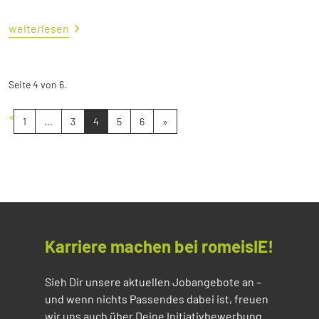
weiterlesen
Seite 4 von 6.
«
1
...
3
4
5
6
»
Karriere machen bei romeisIE!
Sieh Dir unsere aktuellen Jobangebote an –
und wenn nichts Passendes dabei ist, freuen
wir uns auch über Deine Initiativbewerbung.