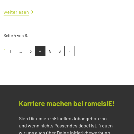
weiterlesen
Seite 4 von 6.
«
1
...
3
4
5
6
»
Karriere machen bei romeisIE!
Sieh Dir unsere aktuellen Jobangebote an –
und wenn nichts Passendes dabei ist, freuen
wir uns auch über Deine Initiativbewerbung.