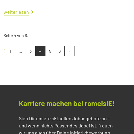
weiterlesen
Seite 4 von 6.
«
1
...
3
4
5
6
»
Karriere machen bei romeisIE!
Sieh Dir unsere aktuellen Jobangebote an –
und wenn nichts Passendes dabei ist, freuen
wir uns auch über Deine Initiativbewerbung.