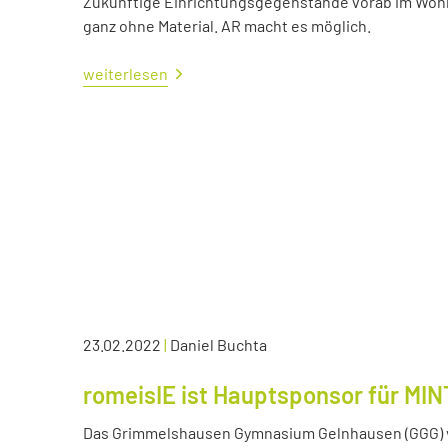
Zukünftige Einrichtungsgegenstände vorab im Wohn
ganz ohne Material. AR macht es möglich.
weiterlesen
23.02.2022
|
Daniel Buchta
romeisIE ist Hauptsponsor für MIN
Das Grimmelshausen Gymnasium Gelnhausen (GGG) v