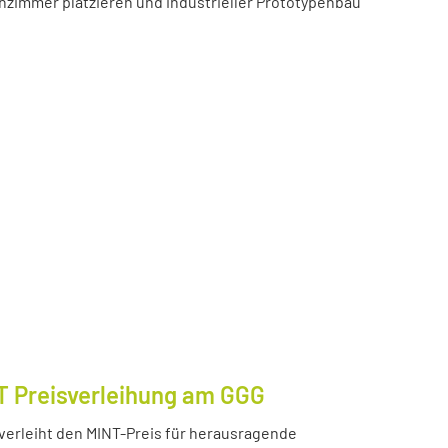
zimmer platzieren und industrieller Prototypenbau
T Preisverleihung am GGG
erleiht den MINT-Preis für herausragende