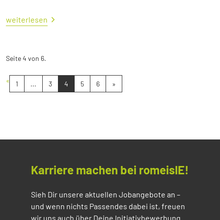
weiterlesen
Seite 4 von 6.
«
1
...
3
4
5
6
»
Karriere machen bei romeisIE!
Sieh Dir unsere aktuellen Jobangebote an –
und wenn nichts Passendes dabei ist, freuen
wir uns auch über Deine Initiativbewerbung.