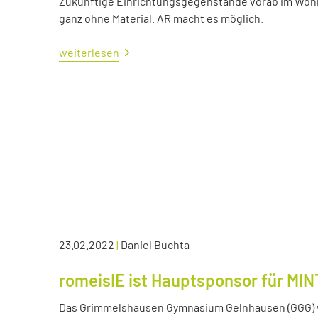
Zukünftige Einrichtungsgegenstände vorab im Wohn
ganz ohne Material. AR macht es möglich.
weiterlesen
23.02.2022
|
Daniel Buchta
romeisIE ist Hauptsponsor für MIN
Das Grimmelshausen Gymnasium Gelnhausen (GGG) v