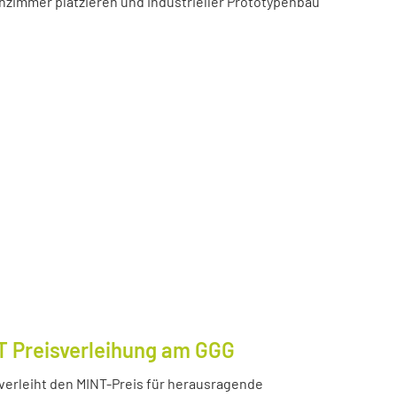
zimmer platzieren und industrieller Prototypenbau
T Preisverleihung am GGG
erleiht den MINT-Preis für herausragende