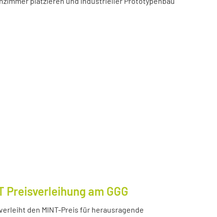
zimmer platzieren und industrieller Prototypenbau
T Preisverleihung am GGG
erleiht den MINT-Preis für herausragende