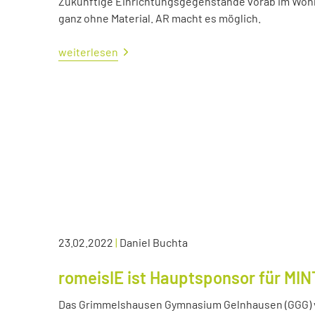
Zukünftige Einrichtungsgegenstände vorab im Wohn
ganz ohne Material. AR macht es möglich.
weiterlesen
23.02.2022
|
Daniel Buchta
romeisIE ist Hauptsponsor für MIN
Das Grimmelshausen Gymnasium Gelnhausen (GGG) v