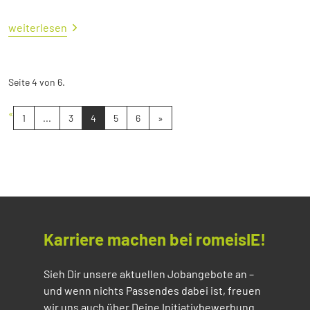
weiterlesen
Seite 4 von 6.
«
1
...
3
4
5
6
»
Karriere machen bei romeisIE!
Sieh Dir unsere aktuellen Jobangebote an –
und wenn nichts Passendes dabei ist, freuen
wir uns auch über Deine Initiativbewerbung.