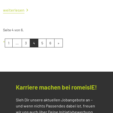
weiterlesen
Seite 4 von 6.
«
1
...
3
4
5
6
»
Karriere machen bei romeisIE!
Sieh Dir unsere aktuellen Jobangebote an –
und wenn nichts Passendes dabei ist, freuen
wir uns auch über Deine Initiativbewerbung.