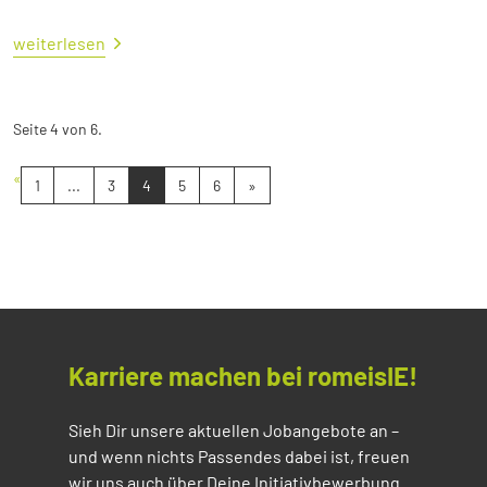
weiterlesen
Seite 4 von 6.
«
1
...
3
4
5
6
»
Karriere machen bei romeisIE!
Sieh Dir unsere aktuellen Jobangebote an –
und wenn nichts Passendes dabei ist, freuen
wir uns auch über Deine Initiativbewerbung.