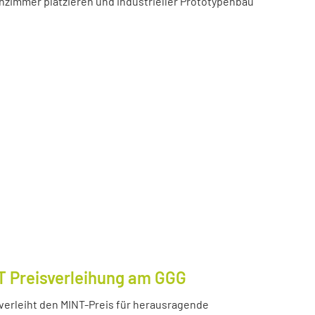
zimmer platzieren und industrieller Prototypenbau
T Preisverleihung am GGG
erleiht den MINT-Preis für herausragende