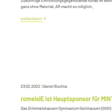
Zukünftige Einrichtungsgegenstände vorab im Wohn
ganz ohne Material. AR macht es möglich.
weiterlesen
23.02.2022
|
Daniel Buchta
romeisIE ist Hauptsponsor für MIN
Das Grimmelshausen Gymnasium Gelnhausen (GGG) v