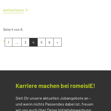
weiterlesen
Seite 4 von 6.
«
1
...
3
4
5
6
»
Karriere machen bei romeisIE!
Sieh Dir unsere aktuellen Jobangebote an –
und wenn nichts Passendes dabei ist, freuen
wir uns auch über Deine Initiativbewerbung.