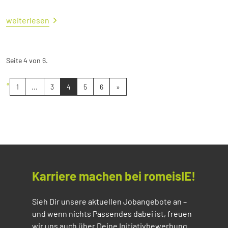
weiterlesen
Seite 4 von 6.
«
1
...
3
4
5
6
»
Karriere machen bei romeisIE!
Sieh Dir unsere aktuellen Jobangebote an –
und wenn nichts Passendes dabei ist, freuen
wir uns auch über Deine Initiativbewerbung.