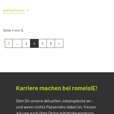
weiterlesen
Seite 4 von 6.
«
1
...
3
4
5
6
»
Karriere machen bei romeisIE!
Sieh Dir unsere aktuellen Jobangebote an –
und wenn nichts Passendes dabei ist, freuen
wir uns auch über Deine Initiativbewerbung.