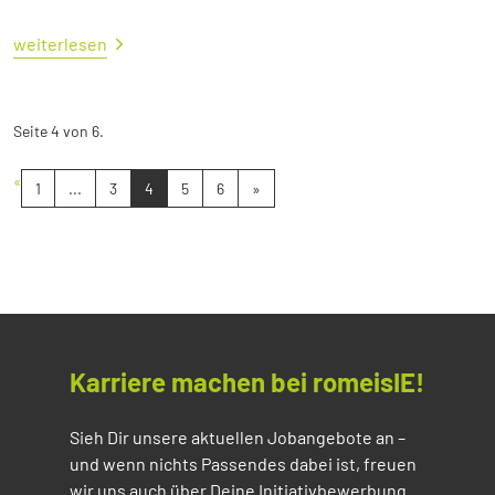
weiterlesen
Seite 4 von 6.
«
1
...
3
4
5
6
»
Karriere machen bei romeisIE!
Sieh Dir unsere aktuellen Jobangebote an –
und wenn nichts Passendes dabei ist, freuen
wir uns auch über Deine Initiativbewerbung.