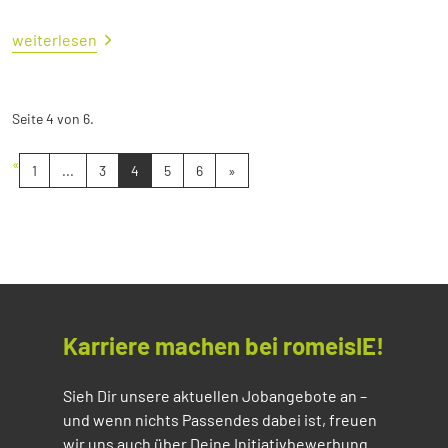
weiterlesen
Seite 4 von 6.
«
1
...
3
4
5
6
»
Karriere machen bei romeisIE!
Sieh Dir unsere aktuellen Jobangebote an –
und wenn nichts Passendes dabei ist, freuen
wir uns auch über Deine Initiativbewerbung.