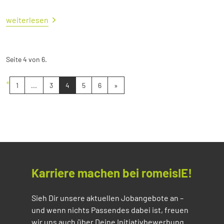
weiterlesen
Seite 4 von 6.
«
1
...
3
4
5
6
»
Karriere machen bei romeisIE!
Sieh Dir unsere aktuellen Jobangebote an –
und wenn nichts Passendes dabei ist, freuen
wir uns auch über Deine Initiativbewerbung.