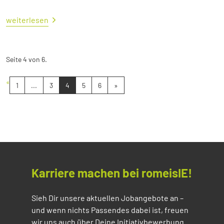
weiterlesen
Seite 4 von 6.
«
1
...
3
4
5
6
»
Karriere machen bei romeisIE!
Sieh Dir unsere aktuellen Jobangebote an –
und wenn nichts Passendes dabei ist, freuen
wir uns auch über Deine Initiativbewerbung.