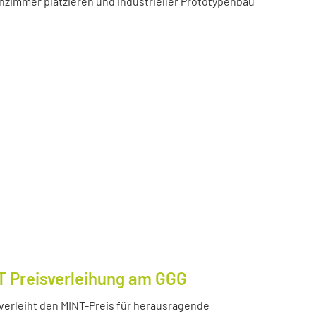
zimmer platzieren und industrieller Prototypenbau
T Preisverleihung am GGG
erleiht den MINT-Preis für herausragende