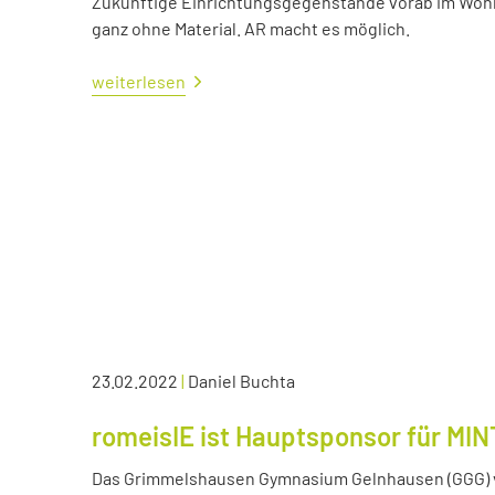
Zukünftige Einrichtungsgegenstände vorab im Wohn
ganz ohne Material. AR macht es möglich.
weiterlesen
23.02.2022
|
Daniel Buchta
romeisIE ist Hauptsponsor für MIN
Das Grimmelshausen Gymnasium Gelnhausen (GGG) v