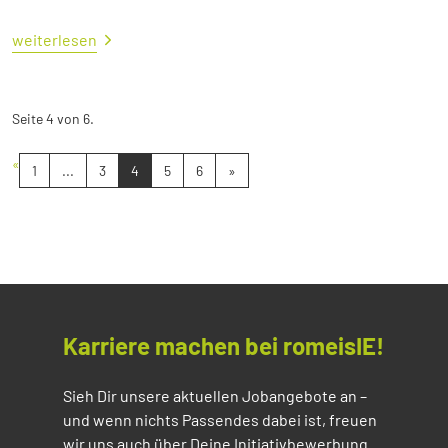
weiterlesen
Seite 4 von 6.
«
1
...
3
4
5
6
»
Karriere machen bei romeisIE!
Sieh Dir unsere aktuellen Jobangebote an –
und wenn nichts Passendes dabei ist, freuen
wir uns auch über Deine Initiativbewerbung.