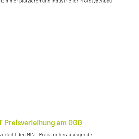
zimmer platzieren und industrieller Prototypenbau
T Preisverleihung am GGG
erleiht den MINT-Preis für herausragende