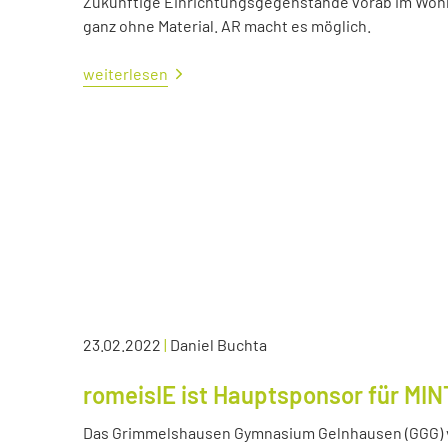
Zukünftige Einrichtungsgegenstände vorab im Wohn
ganz ohne Material. AR macht es möglich.
weiterlesen
23.02.2022
|
Daniel Buchta
romeisIE ist Hauptsponsor für MIN
Das Grimmelshausen Gymnasium Gelnhausen (GGG) v