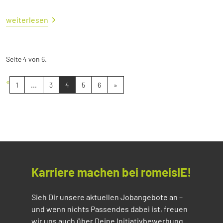
weiterlesen
Seite 4 von 6.
«
1
...
3
4
5
6
»
Karriere machen bei romeisIE!
Sieh Dir unsere aktuellen Jobangebote an –
und wenn nichts Passendes dabei ist, freuen
wir uns auch über Deine Initiativbewerbung.