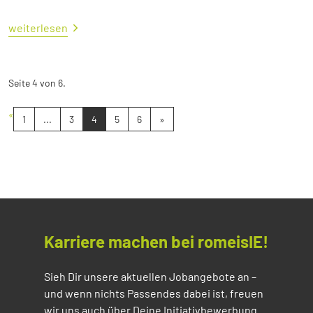
weiterlesen
Seite 4 von 6.
«
1
...
3
4
5
6
»
Karriere machen bei romeisIE!
Sieh Dir unsere aktuellen Jobangebote an –
und wenn nichts Passendes dabei ist, freuen
wir uns auch über Deine Initiativbewerbung.