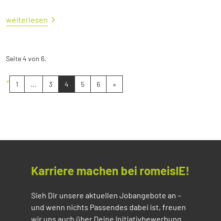
weiterlesen
Seite 4 von 6.
«
1
...
3
4
5
6
»
Karriere machen bei romeisIE!
Sieh Dir unsere aktuellen Jobangebote an –
und wenn nichts Passendes dabei ist, freuen
wir uns auch über Deine Initiativbewerbung.