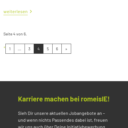
weiterlesen
Seite 4 von 6.
«
1
...
3
4
5
6
»
Karriere machen bei romeisIE!
Sieh Dir unsere aktuellen Jobangebote an –
und wenn nichts Passendes dabei ist, freuen
wir uns auch über Deine Initiativbewerbung.