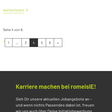
weiterlesen
Seite 4 von 6.
«
1
...
3
4
5
6
»
Karriere machen bei romeisIE!
Sieh Dir unsere aktuellen Jobangebote an –
und wenn nichts Passendes dabei ist, freuen
wir uns auch über Deine Initiativbewerbung.