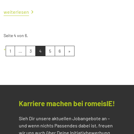
weiterlesen
Seite 4 von 6.
«
1
...
3
4
5
6
»
Karriere machen bei romeisIE!
Sieh Dir unsere aktuellen Jobangebote an –
und wenn nichts Passendes dabei ist, freuen
wir uns auch über Deine Initiativbewerbung.