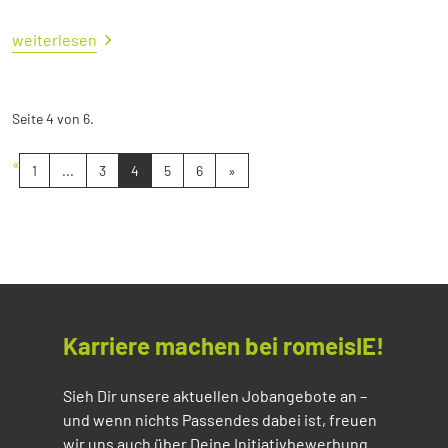
weiterlesen
Seite 4 von 6.
«
1
...
3
4
5
6
»
Karriere machen bei romeisIE!
Sieh Dir unsere aktuellen Jobangebote an –
und wenn nichts Passendes dabei ist, freuen
wir uns auch über Deine Initiativbewerbung.