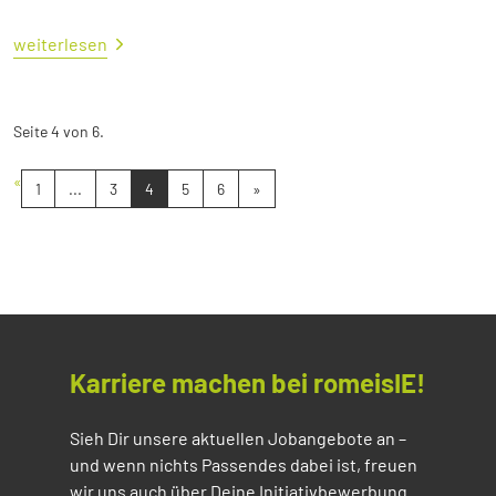
weiterlesen
Seite 4 von 6.
«
1
...
3
4
5
6
»
Karriere machen bei romeisIE!
Sieh Dir unsere aktuellen Jobangebote an –
und wenn nichts Passendes dabei ist, freuen
wir uns auch über Deine Initiativbewerbung.