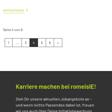
weiterlesen
Seite 4 von 6.
«
1
...
3
4
5
6
»
Karriere machen bei romeisIE!
Sieh Dir unsere aktuellen Jobangebote an –
und wenn nichts Passendes dabei ist, freuen
wir uns auch über Deine Initiativbewerbung.