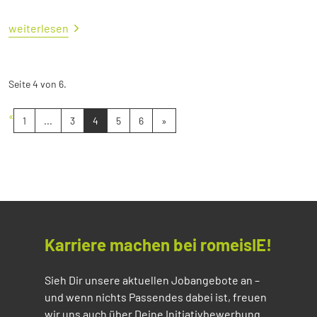
weiterlesen
Seite 4 von 6.
«
1
...
3
4
5
6
»
Karriere machen bei romeisIE!
Sieh Dir unsere aktuellen Jobangebote an –
und wenn nichts Passendes dabei ist, freuen
wir uns auch über Deine Initiativbewerbung.